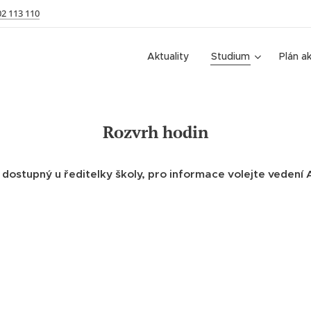
02 113 110
Aktuality
Studium
Plán ak
Rozvrh hodin
 dostupný u ředitelky školy, pro informace volejte veden